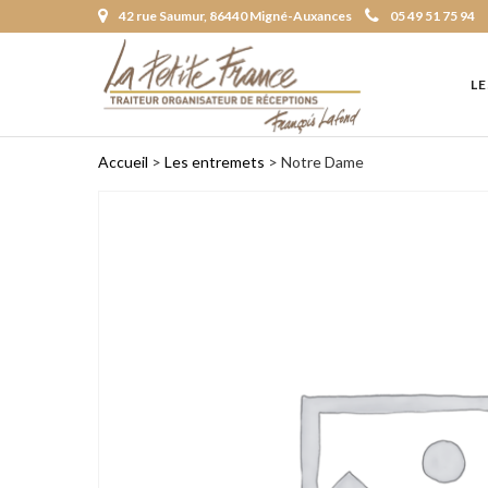
Panneau de gestion des cookies
42 rue Saumur, 86440 Migné-Auxances
05 49 51 75 94
LE
Accueil
>
Les entremets
> Notre Dame