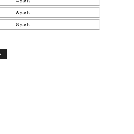
4 parts
6 parts
8 parts
R