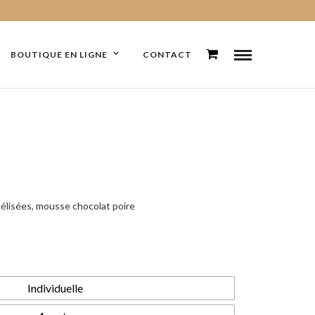
BOUTIQUE EN LIGNE
CONTACT
ge
élisées, mousse chocolat poire
 :
0€
Individuelle
00€