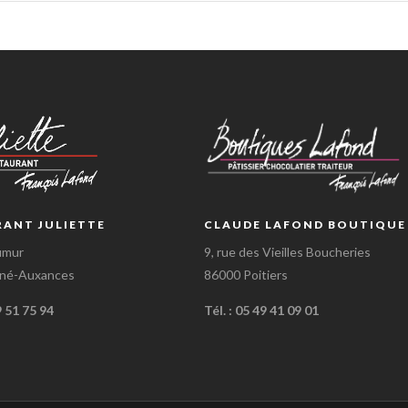
RANT JULIETTE
CLAUDE LAFOND BOUTIQUE
umur
9, rue des Vieilles Boucheries
gné-Auxances
86000 Poitiers
9 51 75 94
Tél. : 05 49 41 09 01