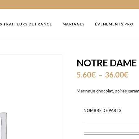
S TRAITEURS DE FRANCE
MARIAGES
ÉVENEMENTS PRO
NOTRE DAME
Pla
5.60
€
36.00
€
–
de
Meringue chocolat, poires caram
prix
5.6
NOMBRE DE PARTS
à
36.